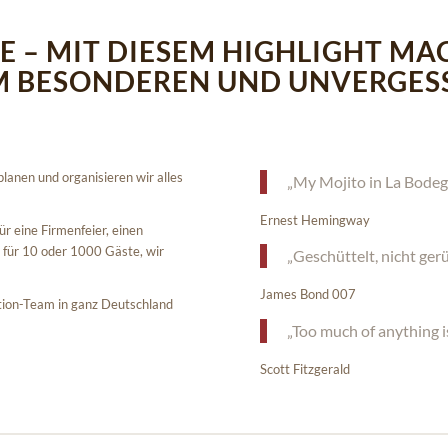
TE – MIT DIESEM HIGHLIGHT MA
M BESONDEREN UND UNVERGESS
lanen und organisieren wir alles
„My Mojito in La Bodegui
Ernest Hemingway
r eine Firmenfeier, einen
 für 10 oder 1000 Gäste, wir
„Geschüttelt, nicht ger
James Bond 007
otion-Team in ganz Deutschland
„Too much of anything i
Scott Fitzgerald