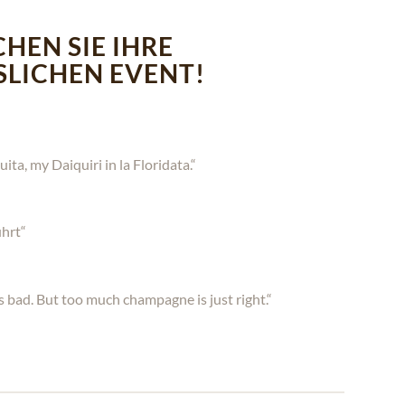
CHEN SIE IHRE
LICHEN EVENT!
ta, my Daiquiri in la Floridata.“
ührt“
s bad. But too much champagne is just right.“